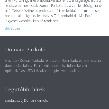
a MiniPortál ingyenes weboldalkészítő rendszer segítségével. Az új
rendszerben nem csak Domain Parkoltatásra van lehetőség, hanem
akár Te is elkészítheted professzionális weboldaladat, mindössze
pár perc alatt. Igen ez lehetséges! Te is próbáld ki a MiniPorál
ingyenes weboldal készítő rendszert!…
Bővebben
Domain Parkoló
A vizipark Domain Parkoló rendszerünkben eladó és nem használt
domaineket találsz. Ezen kívül rendelhetsz tülünk kereső
optimalizálást, SEO-t de akár komplett weboldalt is.
Legutóbbi hírek
Elindult az új Domain Parkoló