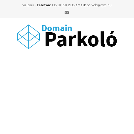
vizipark -
Telefon:
+36 30 550 1935
email:
parkolo@byte.hu
Email